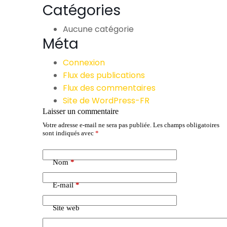
Catégories
Aucune catégorie
Méta
Connexion
Flux des publications
Flux des commentaires
Site de WordPress-FR
Laisser un commentaire
Votre adresse e-mail ne sera pas publiée.
Les champs obligatoires
A
sont indiqués avec
*
l
t
e
Nom
*
r
n
a
E-mail
*
t
i
Site web
v
e
: