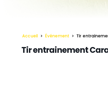
Accueil
>
Événement
>
Tir entrainem
Tir entrainement Car