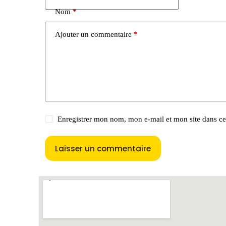
t
e
Nom
*
r
n
Ajouter un commentaire
*
a
t
i
v
e
:
Enregistrer mon nom, mon e-mail et mon site dans c
Laisser un commentaire