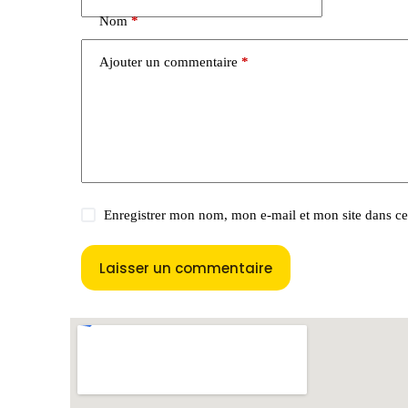
t
e
Nom
*
r
n
Ajouter un commentaire
*
a
t
i
v
e
:
Enregistrer mon nom, mon e-mail et mon site dans c
Laisser un commentaire