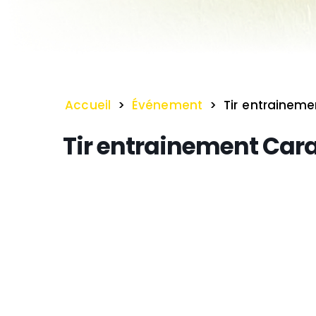
Accueil
>
Événement
>
Tir entrainem
Tir entrainement Car