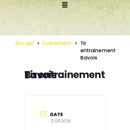
Accueil
>
Événement
>
Tir
entrainement
Bavois
Tir entrainement Bavois
DATE
12.08.2626