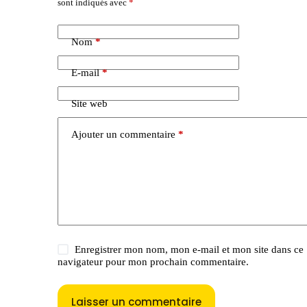
sont indiqués avec
*
l
t
e
Nom
*
r
n
a
E-mail
*
t
i
Site web
v
e
:
Ajouter un commentaire
*
Enregistrer mon nom, mon e-mail et mon site dans ce
navigateur pour mon prochain commentaire.
Laisser un commentaire